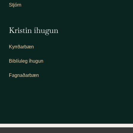
Stjórn
Kristin íhugun
Kyrrðarbæn
Biblíuleg íhugun
Fagnaðarbæn