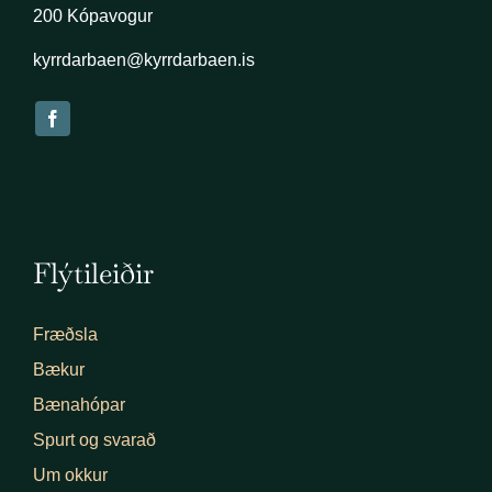
200 Kópavogur
kyrrdarbaen@kyrrdarbaen.is
Flýtileiðir
Fræðsla
Bækur
Bænahópar
Spurt og svarað
Um okkur