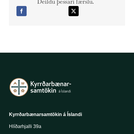
Deildu þessari færslu.
Kyrrðarbænarsamtökin á Íslandi
Hlíðarhjalli 39a