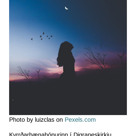
Photo by luizclas on
Pexels.com
Kyrrðarbænahópurinn í Digraneskirkju