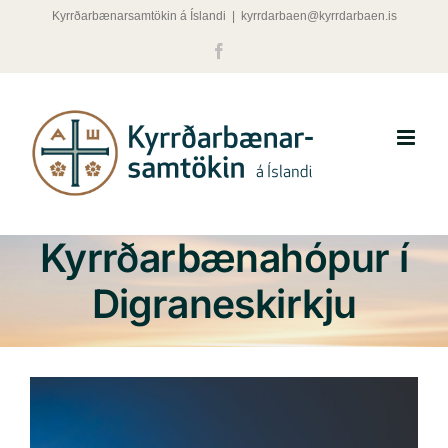
Skip
Kyrrðarbænarsamtökin á Íslandi
|
kyrrdarbaen@kyrrdarbaen.is
to
Facebook
content
Kyrrðarbænahópur í
Digraneskirkju