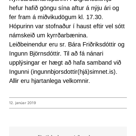
hefur hafið göngu sína aftur á nýju ári og
fer fram á miðvikudögum kl. 17.30.
Hópurinn var stofnaður í haust eftir vel sótt
námskeið um kyrrðarbænina.
Leiðbeinendur eru sr. Bára Friðriksdóttir og
Ingunn Björnsdóttir. Til að fá nánari
upplýsingar er hægt að hafa samband við
Ingunni (ingunnbjorsdottir(hjá)simnet.is).
Allir eru hjartanlega velkomnir.
12. janúar 2019